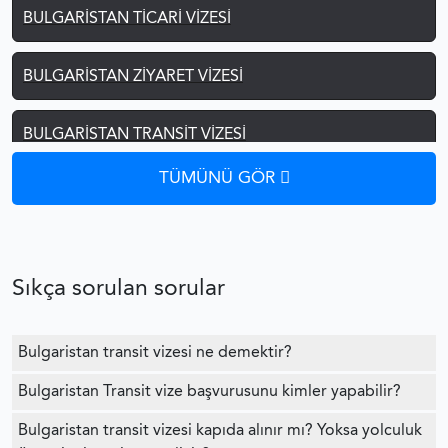
BULGARISTAN TICARI VIZESI
BULGARISTAN ZIYARET VIZESI
BULGARISTAN TRANSIT VIZESI
TÜMÜNÜ GÖR
BULGARISTAN ÖĞRENCI VIZESI
BULGARISTAN AILE BIRLEŞIMI
Sıkça sorulan sorular
BULGARISTAN ÇALIŞMA İZNI
Bulgaristan transit vizesi ne demektir?
BULGARISTAN D VIZESI
Bulgaristan Transit vize başvurusunu kimler yapabilir?
BULGARISTAN EVLILIK VIZESI
Bulgaristan transit vizesi kapıda alınır mı? Yoksa yolculuk