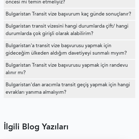
öncesi mi temin etmeliyiz?
BULGARISTAN DIĞER VIZE TÜRLERI
Bulgaristan Transit vize başvurum kaç günde sonuçlanır?
Bulgaristan transit vizesini hangi durumlarda çift/ hangi
BULGARISTAN ÇALIŞMA ŞARTLARI
durumlarda çok girişli olarak alabilirim?
Bulgaristan'a transit vize başvurusu yapmak için
BULGARISTAN VIZE REDDI
gideceğim ülkeden aldığım davetiyeyi sunmalı mıyım?
BULGARISTAN FORMLAR
Bulgaristan Transit vize başvurusu yapmak için randevu
alınır mı?
SCHENGEN VIZESI FOTOĞRAF ÖZELLIKLERI
Bulgaristan'dan aracımla transit geçiş yapmak için hangi
evrakları yanıma almalıyım?
SCHENGEN VIZESI BAŞVURU FORMU
İlgili Blog Yazıları