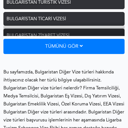
BULGARISTAN TURISTIK VIZESI
BULGARISTAN TICARI VIZESI
BULGARISTAN ZIYARET VIZESI
TÜMÜNÜ GÖR
BULGARISTAN TRANSIT VIZESI
BULGARISTAN ÖĞRENCI VIZESI
Bu sayfamızda, Bulgaristan Diğer Vize türleri hakkında
ihtiyacınız olacak her türlü bilgiye ulaşabilirsiniz.
BULGARISTAN AILE BIRLEŞIMI
Bulgaristan Diğer vize türleri nelerdir? Firma Temsilciliği,
Medya Temsilcisi, Bulgaristan Eş Vizesi, Dış Yatırım Vizesi,
BULGARISTAN ÇALIŞMA İZNI
Bulgaristan Emeklilik Vizesi, Özel Koruma Vizesi, EEA Vizesi
Bulgaristan Diğer vize türleri arasındadır. Bulgaristan Diğer
BULGARISTAN D VIZESI
vize türleri başvurusu işlemlerinin her aşamasında Ligarba