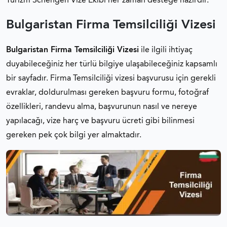
Turizm Schengen Vize Ekibi her zaman desteğe hazırdır.
BULGARISTAN EVLILIK VIZESI
Bulgaristan Firma Temsilciliği Vizesi
BULGARISTAN DIĞER VIZE TÜRLERI
Bulgaristan Firma Temsilciliği Vizesi
ile ilgili ihtiyaç
duyabileceğiniz her türlü bilgiye ulaşabileceğiniz kapsamlı
BULGARISTAN ÇALIŞMA ŞARTLARI
bir sayfadır. Firma Temsilciliği vizesi başvurusu için gerekli
evraklar, doldurulması gereken başvuru formu, fotoğraf
BULGARISTAN VIZE REDDI
özellikleri, randevu alma, başvurunun nasıl ve nereye
yapılacağı, vize harç ve başvuru ücreti gibi bilinmesi
BULGARISTAN FORMLAR
gereken pek çok bilgi yer almaktadır.
SCHENGEN VIZESI FOTOĞRAF ÖZELLIKLERI
SCHENGEN VIZESI BAŞVURU FORMU