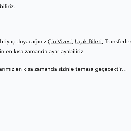
iliriz.
ihtiyaç duyacağınız
Çin Vizesi
,
Uçak Bileti
, Transferl
çin en kısa zamanda ayarlayabiliriz.
rımız en kısa zamanda sizinle temasa geçecektir…