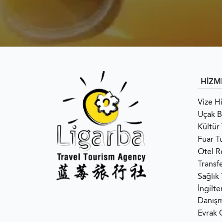
HİZM
Vize H
Uçak Bi
Kültür 
Fuar Tu
Otel R
Transf
Sağlık
İngilt
Danışm
Evrak 