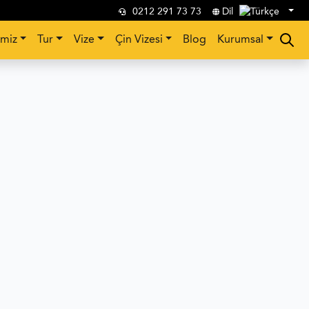
0212 291 73 73
Dil
imiz
Tur
Vize
Çin Vizesi
Blog
Kurumsal