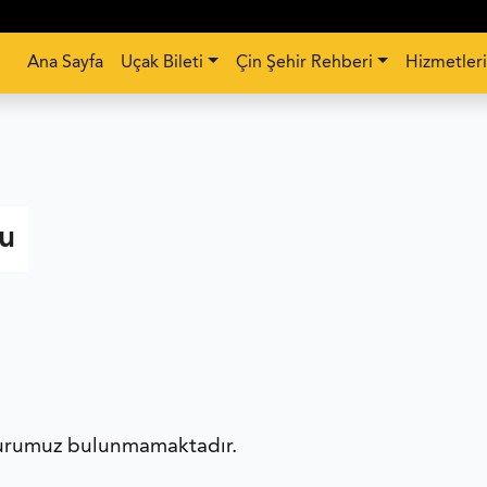
Ana Sayfa
Uçak Bileti
Çin Şehir Rehberi
Hizmetler
mu
p turumuz bulunmamaktadır.