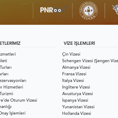
ETLERİMİZ
VİZE İŞLEMLERİ
izmetleri
Çin Vizesi
leti
Schengen Vizesi (Şengen Vize
Turları
Almanya Vizesi
rları
Fransa Vizesi
ezervasyonları
İtalya Vizesi
er Hizmetleri
İngiltere Vizesi
 Turizmi
Avusturya Vizesi
ere’de Oturum Vizesi
İspanya Vizesi
anlığı
Yunanistan Vizesi
Onay İşlemleri
Hollanda Vizesi