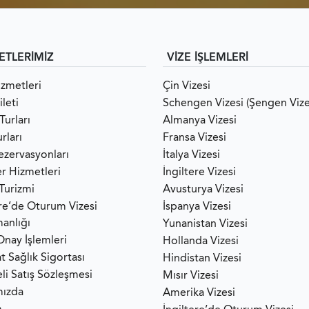
ETLERİMİZ
VİZE İŞLEMLERİ
izmetleri
Çin Vizesi
leti
Schengen Vizesi (Şengen Vize
Turları
Almanya Vizesi
rları
Fransa Vizesi
ezervasyonları
İtalya Vizesi
er Hizmetleri
İngiltere Vizesi
 Turizmi
Avusturya Vizesi
ere’de Oturum Vizesi
İspanya Vizesi
anlığı
Yunanistan Vizesi
Onay İşlemleri
Hollanda Vizesi
t Sağlık Sigortası
Hindistan Vizesi
li Satış Sözleşmesi
Mısır Vizesi
mızda
Amerika Vizesi