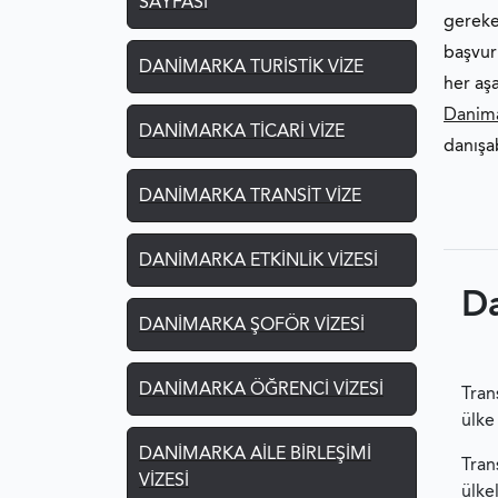
SAYFASI
gereke
başvur
DANIMARKA TURISTIK VIZE
her aş
Danima
DANIMARKA TICARI VIZE
danışab
DANIMARKA TRANSIT VIZE
DANIMARKA ETKINLIK VIZESI
Da
DANIMARKA ŞOFÖR VIZESI
DANIMARKA ÖĞRENCI VIZESI
Tran
ülke
DANIMARKA AILE BIRLEŞIMI
Tran
VIZESI
ülke