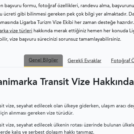
n başvuru formu, fotoğraf özellikleri, randevu alma, başvurunun
u ücreti gibi bilinmesi gereken pek çok bilgi yer almaktadır. D
amasında Ligarba Turizm Vize Ekibi her zaman desteğe hazırdır.
rka vize türleri
hakkında merak ettiğiniz hemen her konuda Li
ilir, vize başvuru sürecinizi sorunsuz tamamlayabilirsiniz.
Genel Bilgiler
Gerekli Evraklar
Fotoğraf Ö
nimarka Transit Vize Hakkında 
sit vize, seyahat edilecek olan ülkeye giderken, ulaşım aracı d
 için alınması gereken vize türüdür.
sit vize, seyahat edilecek ülkenin rotası üzerinde bulunan ülkele
lerde kalış ve serbest dolaşım hakkı tanımaz.