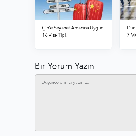
Çin’e Seyahat Amacına Uygun
Dün
16 Vize Tipi!
7 M
Bir Yorum Yazın