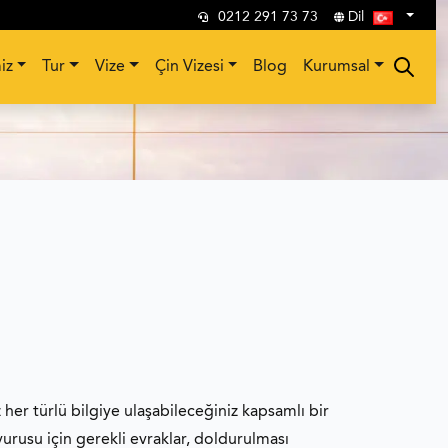
0212 291 73 73
Dil
iz
Tur
Vize
Çin Vizesi
Blog
Kurumsal
z her türlü bilgiye ulaşabileceğiniz kapsamlı bir
vurusu için gerekli evraklar, doldurulması