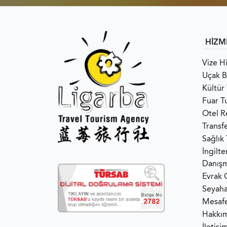
HİZM
Vize H
Uçak Bi
Kültür 
Fuar Tu
Otel R
Transf
Sağlık
İngilt
Danışm
Evrak 
Seyaha
Mesafe
Hakkı