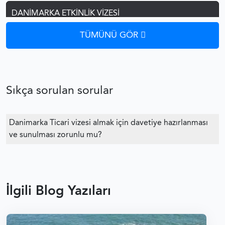
DANIMARKA ETKINLIK VIZESI
TÜMÜNÜ GÖR
DANIMARKA ŞOFÖR VIZESI
DANIMARKA ÖĞRENCI VIZESI
Sıkça sorulan sorular
DANIMARKA AILE BIRLEŞIMI VIZESI
Danimarka Ticari vizesi almak için davetiye hazırlanması
DANIMARKA ÇALIŞMA VIZESI
ve sunulması zorunlu mu?
GRÖNLAND VE FAROE ADALARI VIZESI
DANIMARKA VIZE REDDI
İlgili Blog Yazıları
DANIMARKA VIZESI FORMLAR