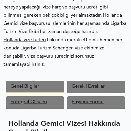
HOLLANDA ÇALIŞMA VIZESI
nereye yapılacağı, vize harç ve başvuru ücreti gibi
bilinmesi gereken pek çok bilgi yer almaktadır. Hollanda
HOLLANDA YÜKSEK VASIFLI UZMAN GÖÇMENLIK
Gemici vize başvurusu işlemlerinin her aşamasında Ligarba
Turizm Vize Ekibi her zaman desteğe hazırdır.
HOLLANDA VIZE REDDI
Hollanda vize türleri
hakkında merak ettiğiniz hemen her
konuda Ligarba Turizm Schengen vize ekibimize
HOLLANDA VIZESI FORMLAR
danışabilir, vize başvuru sürecinizi sorunsuz
tamamlayabilirsiniz.
SCHENGEN VIZESI FOTOĞRAF ÖZELLIKLERI
Genel Bilgiler
Gerekli Evraklar
SCHENGEN VIZESI BAŞVURU FORMU
Fotoğraf Ölçüleri
Başvuru Formu
Hollanda Gemici Vizesi Hakkında