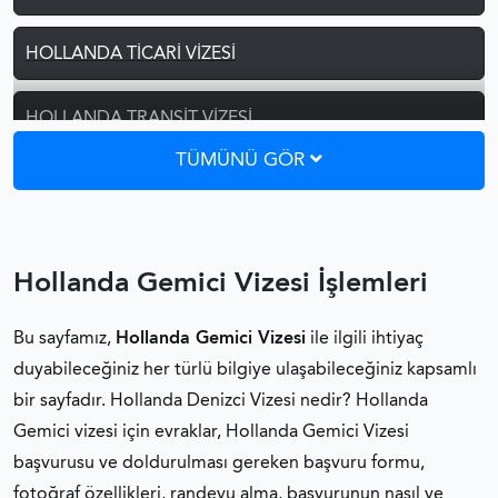
HOLLANDA TICARI VIZESI
HOLLANDA TRANSIT VIZESI
TÜMÜNÜ GÖR
HOLLANDA ZIYARET VIZESI
HOLLANDA ŞOFÖR VIZESI
Hollanda Gemici Vizesi İşlemleri
HOLLANDA GEMICI VIZESI
Bu sayfamız,
Hollanda Gemici Vizesi
ile ilgili ihtiyaç
duyabileceğiniz her türlü bilgiye ulaşabileceğiniz kapsamlı
HOLLANDA EVLILIK VIZESI
bir sayfadır. Hollanda Denizci Vizesi nedir? Hollanda
Gemici vizesi için evraklar, Hollanda Gemici Vizesi
HOLLANDA ÖĞRENCI VIZESI
başvurusu ve doldurulması gereken başvuru formu,
fotoğraf özellikleri, randevu alma, başvurunun nasıl ve