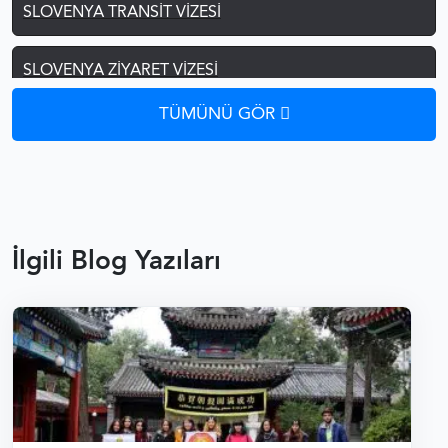
SLOVENYA TRANSIT VIZESI
SLOVENYA ZIYARET VIZESI
TÜMÜNÜ GÖR
SLOVENYA ÖĞRENCI VIZESI
SLOVENYA ŞOFÖR VIZESI
SLOVENYA AILE BIRLEŞIMI VIZESI
İlgili Blog Yazıları
SLOVENYA ÇALIŞMA VIZESI
SLOVENYA VIZE REDDI
SLOVENYA VIZESI FORMLAR