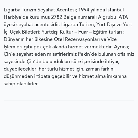
Ligarba Turizm Seyahat Acentesi; 1994 yılında İstanbul
Harbiye’de kurulmuş 2782 Belge numaralı A grubu IATA
üyesi seyahat acentesidir. Ligarba Turizm; Yurt Dışı ve Yurt
İçi Uçak Biletleri; Yurtdışı Kültür – Fuar – Eğitim turları ;
Dünyanın her ülkesine Otel Rezervasyonları ve Vize
İşlemleri gibi pek çok alanda hizmet vermektedir. Ayrıca;
Çin’e seyahat eden misafirlerimiz Pekin’de bulunan ofisimiz
sayesinde Çin’de bulundukları süre içerisinde ihtiyaç
duyabilecekleri her türlü hizmet için, zaman farkını
düşünmeden irtibata geçebilir ve hizmet alma imkanına
sahip olabilirler.
Ligarba Turizm Seyahat Acentası © 2023 Tüm hakları
saklıdır.
Gizlilik Sözleşmesi