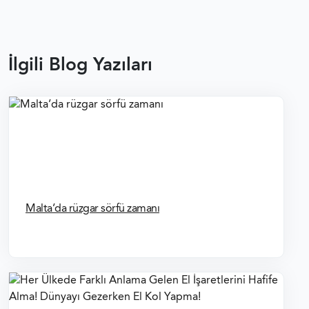
MALTA GEMICI VIZESI
MALTA AILE BIRLEŞIMI VIZESI
İlgili Blog Yazıları
MALTA ÇALIŞMA VIZESI
MALTA VIZE REDDI
MALTA VIZESI FORMLAR
SCHENGEN VIZESI FOTOĞRAF ÖZELLIKLERI
Malta’da rüzgar sörfü zamanı
SCHENGEN VIZESI BAŞVURU FORMU