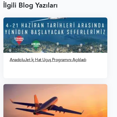
MALTA AILE BIRLEŞIMI VIZESI
İlgili Blog Yazıları
MALTA ÇALIŞMA VIZESI
MALTA VIZE REDDI
MALTA VIZESI FORMLAR
AnadoluJet İç Hat Uçuş Programını Açıkladı
SCHENGEN VIZESI FOTOĞRAF ÖZELLIKLERI
SCHENGEN VIZESI BAŞVURU FORMU