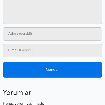
FRANSA ÇALIŞMA VIZESI
FRANSA VIZE REDDI
FRANSA VIZESI FORMLAR
SCHENGEN VIZESI FOTOĞRAF ÖZELLIKLERI
SCHENGEN VIZESI BAŞVURU FORMU
SCHENGEN VIZESI FRANSIZCA BAŞVURU FORMU
Yorumlar
Henüz yorum yapılmadı.