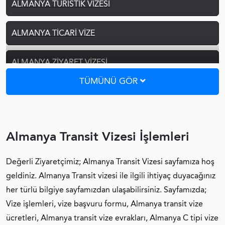
ALMANYA TURISTIK VIZESI
ALMANYA TICARI VIZE
ALMANYA ZIYARET VIZESI
TÜMÜNÜ GÖR
ALMANYA TRANSIT VIZESI
ALMANYA ÖĞRENCI GEZI VIZESI
Almanya Transit Vizesi İşlemleri
ALMANYA ERASMUS VIZESI
Değerli Ziyaretçimiz; Almanya Transit Vizesi sayfamıza hoş
geldiniz. Almanya Transit vizesi ile ilgili ihtiyaç duyacağınız
ALMANYA ETKINLIK VIZESI
her türlü bilgiye sayfamızdan ulaşabilirsiniz. Sayfamızda;
Vize işlemleri, vize başvuru formu, Almanya transit vize
ALMANYA ŞOFÖR VIZESI
ücretleri, Almanya transit vize evrakları, Almanya C tipi vize