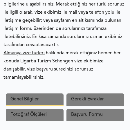
bilgilerine ulaşabilirsiniz. Merak ettiğiniz her türlü sorunuz
ALMANYA STAJ VIZESI
ile ilgili olarak, vize ekibimiz ile mail veya telefon yolu ile
iletişime geçebilir; veya sayfanın en alt kısmında bulunan
ALMANYA AILE BIRLEŞIMI VIZESI
iletişim formu üzerinden de sorularınızı tarafımıza
iletebilirsiniz. En kısa zamanda sorularınız uzman ekibimiz
ALMANYA ÇALIŞMA VIZESI
tarafından cevaplanacaktır.
Almanya vize türleri
hakkında merak ettiğiniz hemen her
ALMANYA YATIRIMCI VIZESI
konuda Ligarba Turizm Schengen vize ekibimize
danışabilir, vize başvuru sürecinizi sorunsuz
ALMANYA VIZE REDDI
tamamlayabilirsiniz.
ALMANYA FORMLAR
Genel Bilgiler
Gerekli Evraklar
SCHENGEN VIZESI FOTOĞRAF ÖZELLIKLERI
Fotoğraf Ölçüleri
Başvuru Formu
SCHENGEN VIZESI BAŞVURU FORMU