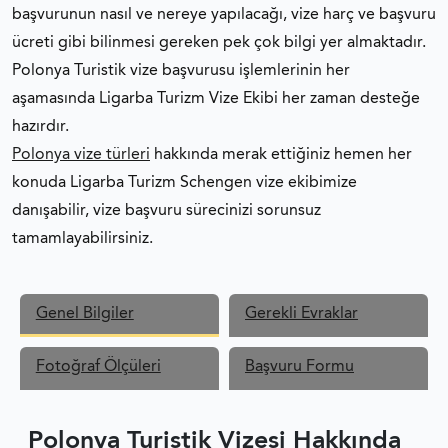
başvurunun nasıl ve nereye yapılacağı, vize harç ve başvuru
POLONYA VIZE REDDI
ücreti gibi bilinmesi gereken pek çok bilgi yer almaktadır.
Polonya Turistik vize başvurusu işlemlerinin her
POLONYA VIZESI FORMLAR
aşamasında Ligarba Turizm Vize Ekibi her zaman desteğe
hazırdır.
SCHENGEN VIZESI FOTOĞRAF ÖZELLIKLERI
Polonya vize türleri
hakkında merak ettiğiniz hemen her
konuda Ligarba Turizm Schengen vize ekibimize
SCHENGEN VIZESI BAŞVURU FORMU
danışabilir, vize başvuru sürecinizi sorunsuz
tamamlayabilirsiniz.
Genel Bilgiler
Gerekli Evraklar
Fotoğraf Ölçüleri
Başvuru Formu
Polonya Turistik Vizesi Hakkında