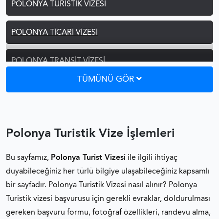
POLONYA TURISTIK VIZESI
POLONYA TICARI VIZESI
POLONYA TRANSIT VIZESI
TÜMÜNÜ GÖR
POLONYA ZIYARET VIZESI
POLONYA ŞOFÖR VIZESI
Polonya Turistik Vize İşlemleri
POLONYA ÖĞRENCI VIZESI
Bu sayfamız,
Polonya Turist Vizesi
ile ilgili ihtiyaç
duyabileceğiniz her türlü bilgiye ulaşabileceğiniz kapsamlı
POLONYA AILE BIRLEŞIMI VIZESI
bir sayfadır. Polonya Turistik Vizesi nasıl alınır? Polonya
Turistik vizesi başvurusu için gerekli evraklar, doldurulması
POLONYA ÇALIŞMA VIZESI
gereken başvuru formu, fotoğraf özellikleri, randevu alma,