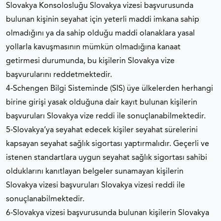
Slovakya Konsolosluğu Slovakya vizesi başvurusunda
bulunan kişinin seyahat için yeterli maddi imkana sahip
olmadığını ya da sahip olduğu maddi olanaklara yasal
yollarla kavuşmasının mümkün olmadığına kanaat
getirmesi durumunda, bu kişilerin Slovakya vize
başvurularını reddetmektedir.
4-Schengen Bilgi Sisteminde (SIS) üye ülkelerden herhangi
birine girişi yasak olduğuna dair kayıt bulunan kişilerin
başvuruları Slovakya vize reddi ile sonuçlanabilmektedir.
5-Slovakya’ya seyahat edecek kişiler seyahat sürelerini
kapsayan seyahat sağlık sigortası yaptırmalıdır. Geçerli ve
istenen standartlara uygun seyahat sağlık sigortası sahibi
olduklarını kanıtlayan belgeler sunamayan kişilerin
Slovakya vizesi başvuruları Slovakya vizesi reddi ile
sonuçlanabilmektedir.
6-Slovakya vizesi başvurusunda bulunan kişilerin Slovakya