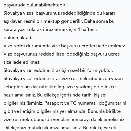
başvuruda bulunabilmektedir.
Slovakya vizesi başvurunuz reddedildiğinde bu kararı
açıklayan resmi bir mektup gönderilir. Daha sonra bu
karara yazılı olarak itiraz etmek için 4 haftanız
bulunmaktadır.
Vize reddi durumunda vize başvuru ücretleri iade edilmez
Vize başvurunuz reddedilirse, ödediğiniz başvuru ücreti
size iade edilmez.
Slovakya vize reddine itiraz için özel bir form yoktur.
Slovakya vize reddine itiraz vize ret mektubunuzda yazan
sebepleri açıklar nitelikte İngilizce yazılmış bir dilekçe
hazırlamalısınız. Bu dilekçe içerisinde tarih, kişisel
bilgileriniz (İsminiz, Pasaport ve TC numarası, doğum tarihi
gibi) ve iletişim bilgileriniz yer almalıdır. Bununla birlikte
vize ret mektubunuzda yer alan numarayı da eklemelisiniz.
Dilekçenizi muhakkak imzalamalısınız. Bu dilekçeye ek