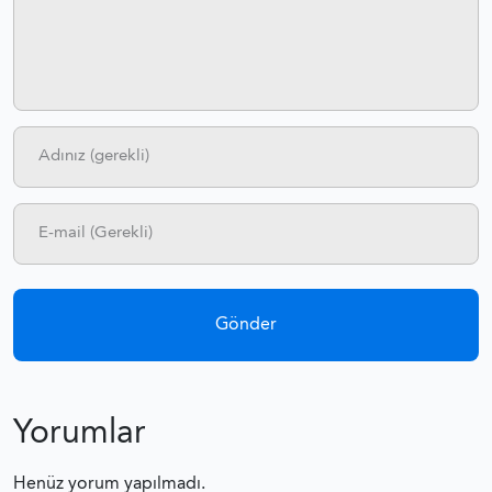
SLOVAKYA VIZE REDDI
SLOVAKYA VIZESI FORMLAR
SCHENGEN VIZESI FOTOĞRAF ÖZELLIKLERI
SCHENGEN VIZESI BAŞVURU FORMU
Yorumlar
Henüz yorum yapılmadı.