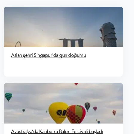
ROMANYA VIZESI FORMLAR
ROMANYA VIZESI FOTOĞRAF ÖZELLIKLERI
ROMANYA VIZELERI BAŞVURU FORMU
Aslan şehri Singapur’da gün doğumu
Avustralya’da Kanberra Balon Festivali başladı