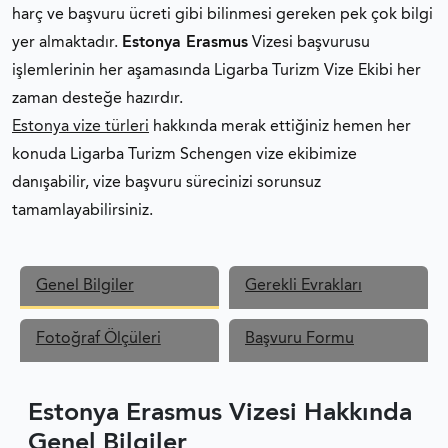
harç ve başvuru ücreti gibi bilinmesi gereken pek çok bilgi
ESTONYA VIZE REDDI
yer almaktadır.
Estonya Erasmus
Vizesi başvurusu
işlemlerinin her aşamasında Ligarba Turizm Vize Ekibi her
ESTONYA VIZESI FORMLAR
zaman desteğe hazırdır.
Estonya vize türleri
hakkında merak ettiğiniz hemen her
SCHENGEN VIZESI FOTOĞRAF ÖZELLIKLERI
konuda Ligarba Turizm Schengen vize ekibimize
danışabilir, vize başvuru sürecinizi sorunsuz
SCHENGEN VIZE BAŞVURU FORMU
tamamlayabilirsiniz.
ESTONYA VIZESI TÜRKÇE BAŞVURU FORMU
Genel Bilgiler
Gerekli Evrakları
Fotoğraf Ölçüleri
Başvuru Formu
Estonya Erasmus Vizesi Hakkında
Genel Bilgiler