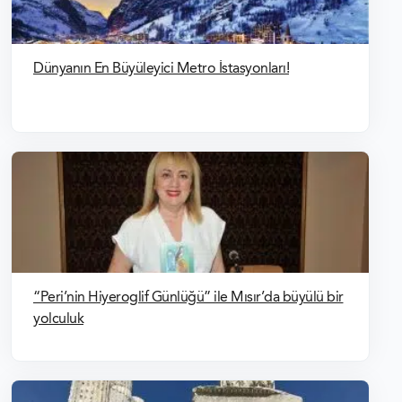
Dünyanın En Büyüleyici Metro İstasyonları!
“Peri’nin Hiyeroglif Günlüğü” ile Mısır’da büyülü bir
yolculuk