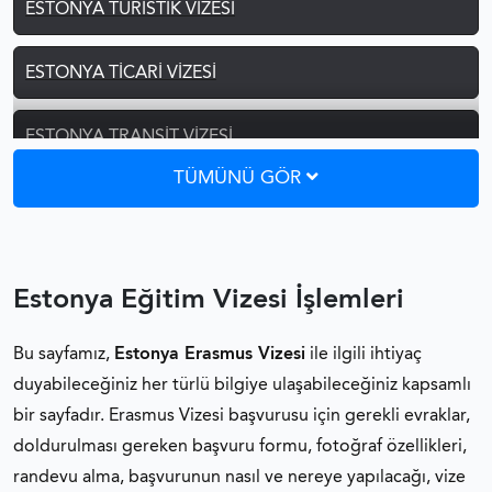
ESTONYA TURISTIK VIZESI
ESTONYA TICARI VIZESI
ESTONYA TRANSIT VIZESI
TÜMÜNÜ GÖR
ESTONYA ZIYARET VIZESI
ESTONYA ETKINLIK VIZESI
Estonya Eğitim Vizesi İşlemleri
ESTONYA ŞOFÖR VIZESI
Bu sayfamız,
Estonya Erasmus Vizesi
ile ilgili ihtiyaç
duyabileceğiniz her türlü bilgiye ulaşabileceğiniz kapsamlı
ESTONYA AILE BIRLEŞIMI VIZESI
bir sayfadır. Erasmus Vizesi başvurusu için gerekli evraklar,
doldurulması gereken başvuru formu, fotoğraf özellikleri,
ESTONYA EĞITIM VIZESI
randevu alma, başvurunun nasıl ve nereye yapılacağı, vize