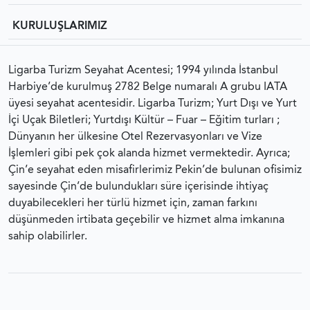
KURULUŞLARIMIZ
Ligarba Turizm Seyahat Acentesi; 1994 yılında İstanbul
Harbiye’de kurulmuş 2782 Belge numaralı A grubu IATA
üyesi seyahat acentesidir. Ligarba Turizm; Yurt Dışı ve Yurt
İçi Uçak Biletleri; Yurtdışı Kültür – Fuar – Eğitim turları ;
Dünyanın her ülkesine Otel Rezervasyonları ve Vize
İşlemleri gibi pek çok alanda hizmet vermektedir. Ayrıca;
Çin’e seyahat eden misafirlerimiz Pekin’de bulunan ofisimiz
sayesinde Çin’de bulundukları süre içerisinde ihtiyaç
duyabilecekleri her türlü hizmet için, zaman farkını
düşünmeden irtibata geçebilir ve hizmet alma imkanına
sahip olabilirler.
Ligarba Turizm Seyahat Acentası © 2023 Tüm hakları
saklıdır.