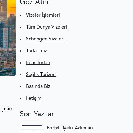
Göz Atın
Vizeler İşlemleri
Tüm Dünya Vizeleri
Schengen Vizeleri
Turlarımız
Fuar Turları
Sağlık Turizmi
Basında Biz
İletişim
jisini
Son Yazılar
Portal Üyelik Adımları