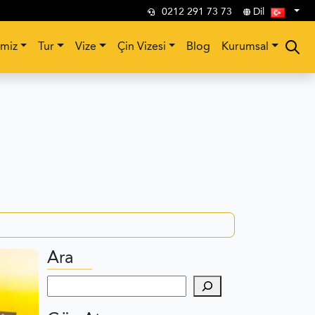
0212 291 73 73
Dil
imiz
Tur
Vize
Çin Vizesi
Blog
Kurumsal
Ara
Ara