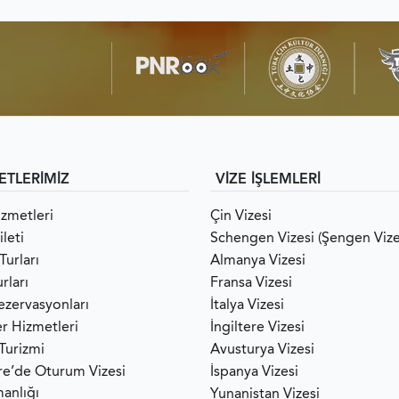
ETLERİMİZ
VİZE İŞLEMLERİ
izmetleri
Çin Vizesi
leti
Schengen Vizesi (Şengen Vize
Turları
Almanya Vizesi
rları
Fransa Vizesi
ezervasyonları
İtalya Vizesi
er Hizmetleri
İngiltere Vizesi
 Turizmi
Avusturya Vizesi
ere’de Oturum Vizesi
İspanya Vizesi
anlığı
Yunanistan Vizesi