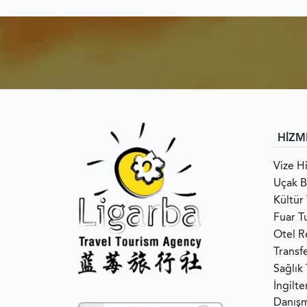
HİZM
Vize H
Uçak Bi
Kültür 
Fuar Tu
Otel R
Transf
Sağlık
İngilt
Danışm