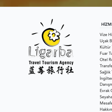
HİZM
Vize H
Uçak Bi
Kültür 
Fuar Tu
Otel R
Transf
Sağlık
İngilt
Danışm
Evrak 
Seyaha
Mesafe
Hakkı