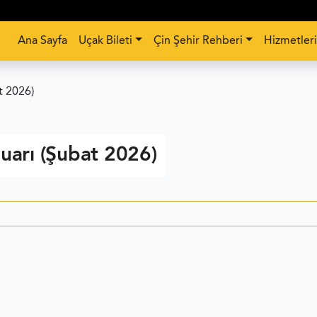
Ana Sayfa
Uçak Bileti
Çin Şehir Rehberi
Hizmetler
t 2026)
arı (Şubat 2026)