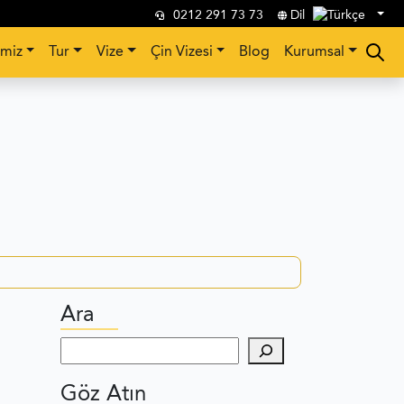
0212 291 73 73
Dil
imiz
Tur
Vize
Çin Vizesi
Blog
Kurumsal
Ara
Ara
Göz Atın