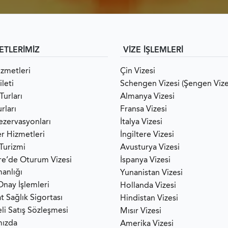
ETLERİMİZ
VİZE İŞLEMLERİ
izmetleri
Çin Vizesi
leti
Schengen Vizesi (Şengen Vize
Turları
Almanya Vizesi
rları
Fransa Vizesi
ezervasyonları
İtalya Vizesi
er Hizmetleri
İngiltere Vizesi
 Turizmi
Avusturya Vizesi
ere’de Oturum Vizesi
İspanya Vizesi
anlığı
Yunanistan Vizesi
Onay İşlemleri
Hollanda Vizesi
t Sağlık Sigortası
Hindistan Vizesi
li Satış Sözleşmesi
Mısır Vizesi
mızda
Amerika Vizesi