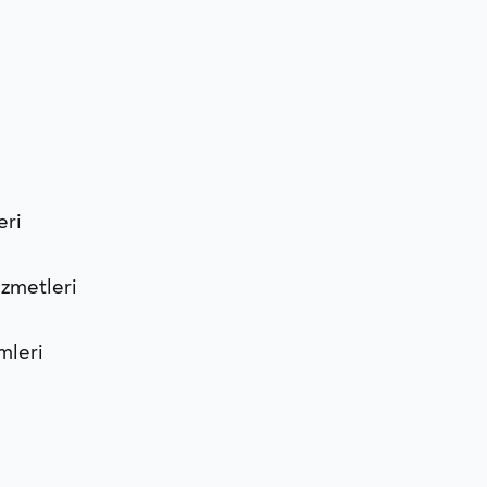
eri
zmetleri
mleri