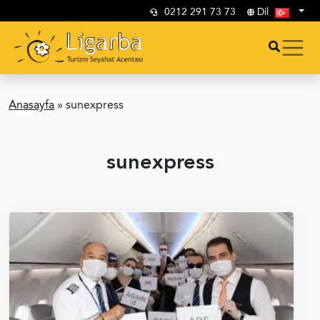
0212 291 73 73
Dil
Anasayfa
»
sunexpress
sunexpress