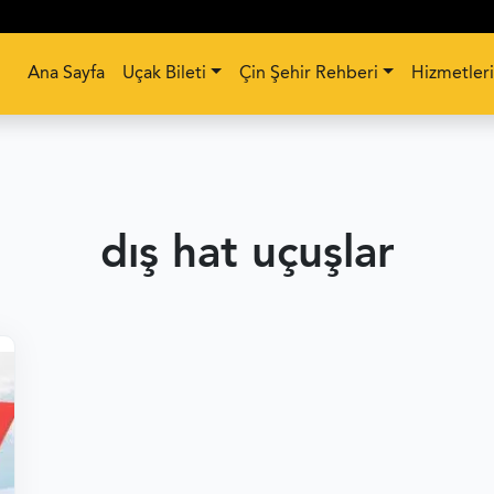
Ana Sayfa
Uçak Bileti
Çin Şehir Rehberi
Hizmetler
dış hat uçuşlar