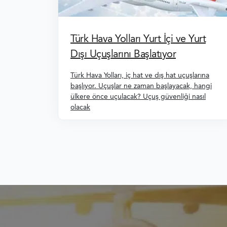
Türk Hava Yolları Yurt İçi ve Yurt
Dışı Uçuşlarını Başlatıyor
Türk Hava Yolları, iç hat ve dış hat uçuşlarına
başlıyor. Uçuşlar ne zaman başlayacak, hangi
ülkere önce uçulacak? Uçuş güvenliği nasıl
olacak