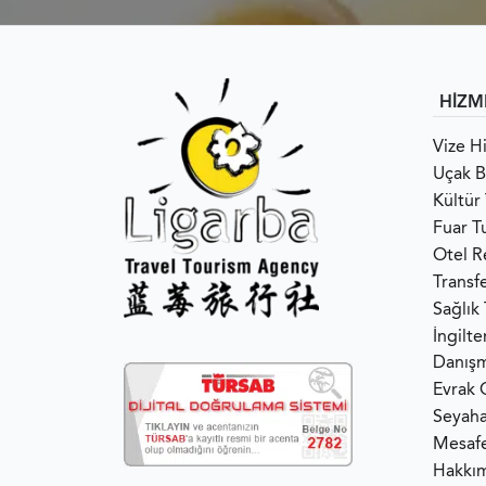
HİZM
Vize H
Uçak Bi
Kültür 
Fuar Tu
Otel R
Transf
Sağlık
İngilt
Danışm
Evrak 
Seyaha
Mesafe
Hakkı