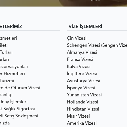
ETLERİMİZ
VİZE İŞLEMLERİ
izmetleri
Çin Vizesi
leti
Schengen Vizesi (Şengen Vize
Turları
Almanya Vizesi
rları
Fransa Vizesi
ezervasyonları
İtalya Vizesi
er Hizmetleri
İngiltere Vizesi
 Turizmi
Avusturya Vizesi
ere’de Oturum Vizesi
İspanya Vizesi
anlığı
Yunanistan Vizesi
Onay İşlemleri
Hollanda Vizesi
t Sağlık Sigortası
Hindistan Vizesi
li Satış Sözleşmesi
Mısır Vizesi
mızda
Amerika Vizesi