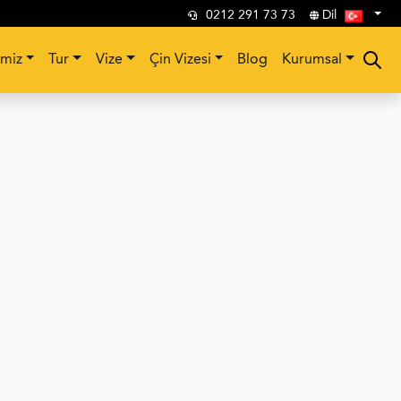
0212 291 73 73
Dil
imiz
Tur
Vize
Çin Vizesi
Blog
Kurumsal