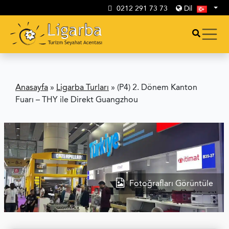
0212 291 73 73
Dil
Anasayfa
»
Ligarba Turları
»
(P4) 2. Dönem Kanton
Fuarı – THY ile Direkt Guangzhou
Fotoğrafları Görüntüle