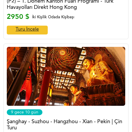
(P2) – 1. Dönem Kanton Fuarı Programı - Türk
Havayolları Direkt Hong Kong
2950 $
İki Kişilik Odada Kişibaşı
Turu İncele
9 gece 10 gün
Şanghay - Suzhou - Hangzhou - Xian - Pekin | Çin
Turu