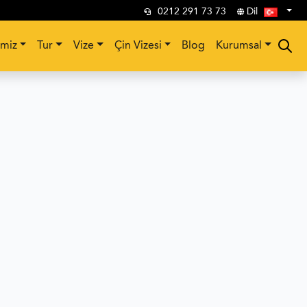
0212 291 73 73
Dil
imiz
Tur
Vize
Çin Vizesi
Blog
Kurumsal