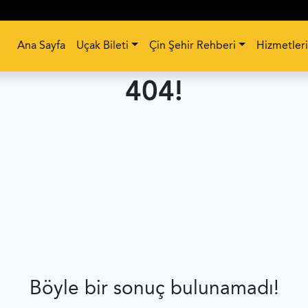
Ana Sayfa
Uçak Bileti
Çin Şehir Rehberi
Hizmetler
404!
Böyle bir sonuç bulunamadı!