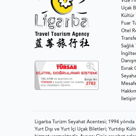
Vize H
Uçak Bi
Kültür 
Fuar Tu
Otel R
Transf
Sağlık
İngilt
Danışm
Evrak 
Seyaha
Mesafe
Hakkı
İletişi
Ligarba Turizm Seyahat Acentesi; 1994 yılında
Yurt Dışı ve Yurt İçi Uçak Biletleri; Yurtdışı K