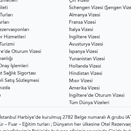
izmetleri
Çin Vizesi
leti
Schengen Vizesi (Şengen Vize
Turları
Almanya Vizesi
rları
Fransa Vizesi
ezervasyonları
İtalya Vizesi
er Hizmetleri
İngiltere Vizesi
 Turizmi
Avusturya Vizesi
ere’de Oturum Vizesi
İspanya Vizesi
anlığı
Yunanistan Vizesi
Onay İşlemleri
Hollanda Vizesi
t Sağlık Sigortası
Hindistan Vizesi
li Satış Sözleşmesi
Mısır Vizesi
mızda
Amerika Vizesi
m
İngiltere’de Oturum Vizesi
Tüm Dünya Vizeleri
 İstanbul Harbiye’de kurulmuş 2782 Belge numaralı A grubu IAT
ültür – Fuar – Eğitim turları ; Dünyanın her ülkesine Otel Rezerva