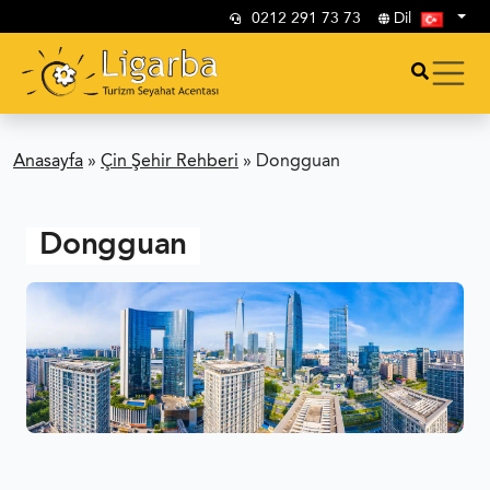
0212 291 73 73
Dil
Anasayfa
»
Çin Şehir Rehberi
»
Dongguan
Dongguan