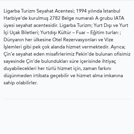
Ligarba Turizm Seyahat Acentesi; 1994 yılında İstanbul
Harbiye’de kurulmuş 2782 Belge numaralı A grubu IATA
üyesi seyahat acentesidir. Ligarba Turizm; Yurt Dışı ve Yurt
İçi Uçak Biletleri; Yurtdışı Kültür – Fuar – Eğitim turları ;
Dünyanın her ülkesine Otel Rezervasyonları ve Vize
İşlemleri gibi pek çok alanda hizmet vermektedir. Ayrıca;
Çin’e seyahat eden misafirlerimiz Pekin’de bulunan ofisimiz
sayesinde Çin’de bulundukları süre içerisinde ihtiyaç
duyabilecekleri her türlü hizmet için, zaman farkını
düşünmeden irtibata geçebilir ve hizmet alma imkanına
sahip olabilirler.
Ligarba Turizm Seyahat Acentası © 2023 Tüm hakları
saklıdır.
Gizlilik Sözleşmesi