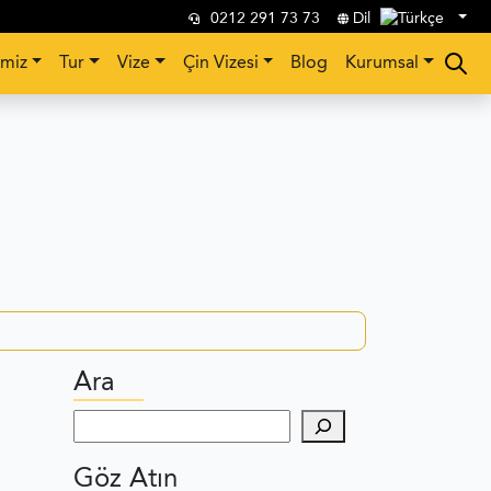
0212 291 73 73
Dil
imiz
Tur
Vize
Çin Vizesi
Blog
Kurumsal
Ara
Ara
Göz Atın