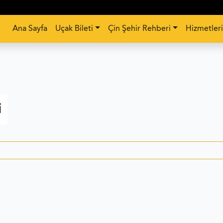
Ana Sayfa
Uçak Bileti
Çin Şehir Rehberi
Hizmetler
i