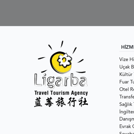
HİZM
Vize H
Uçak Bi
Kültür 
Fuar Tu
Otel R
Transf
Sağlık
İngilt
Danışm
Evrak 