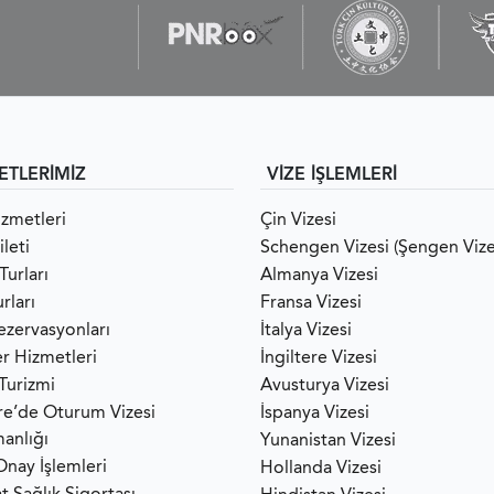
ETLERİMİZ
VİZE İŞLEMLERİ
izmetleri
Çin Vizesi
leti
Schengen Vizesi (Şengen Vize
Turları
Almanya Vizesi
rları
Fransa Vizesi
ezervasyonları
İtalya Vizesi
er Hizmetleri
İngiltere Vizesi
 Turizmi
Avusturya Vizesi
ere’de Oturum Vizesi
İspanya Vizesi
anlığı
Yunanistan Vizesi
Onay İşlemleri
Hollanda Vizesi