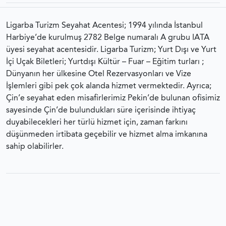
Ligarba Turizm Seyahat Acentesi; 1994 yılında İstanbul
Harbiye’de kurulmuş 2782 Belge numaralı A grubu IATA
üyesi seyahat acentesidir. Ligarba Turizm; Yurt Dışı ve Yurt
İçi Uçak Biletleri; Yurtdışı Kültür – Fuar – Eğitim turları ;
Dünyanın her ülkesine Otel Rezervasyonları ve Vize
İşlemleri gibi pek çok alanda hizmet vermektedir. Ayrıca;
Çin’e seyahat eden misafirlerimiz Pekin’de bulunan ofisimiz
sayesinde Çin’de bulundukları süre içerisinde ihtiyaç
duyabilecekleri her türlü hizmet için, zaman farkını
düşünmeden irtibata geçebilir ve hizmet alma imkanına
sahip olabilirler.
Ligarba Turizm Seyahat Acentası © 2023 Tüm hakları
saklıdır.
Gizlilik Sözleşmesi