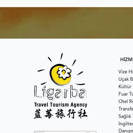
HİZM
Vize H
Uçak Bi
Kültür 
Fuar Tu
Otel R
Transf
Sağlık
İngilt
Danışm