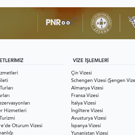
ETLERİMİZ
VİZE İŞLEMLERİ
izmetleri
Çin Vizesi
leti
Schengen Vizesi (Şengen Vize
Turları
Almanya Vizesi
rları
Fransa Vizesi
ezervasyonları
İtalya Vizesi
er Hizmetleri
İngiltere Vizesi
 Turizmi
Avusturya Vizesi
ere’de Oturum Vizesi
İspanya Vizesi
anlığı
Yunanistan Vizesi