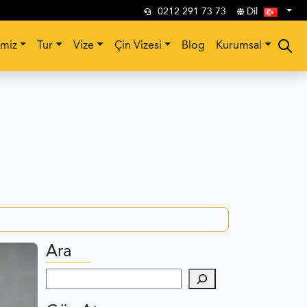
0212 291 73 73
Dil
imiz
Tur
Vize
Çin Vizesi
Blog
Kurumsal
Ara
Ara